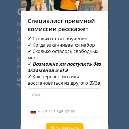
Об академии
Специалист приёмной
Наша цель
—
комиссии расскажет
конкурентоспособное образование
✓
Сколько стоит обучение
для быстрого старта в любимую
✓
Когда заканчивается набор
профессию.
✓
Сколько осталось свободных
мест
С 1969 года Российская международная
✓
Возможно ли поступить без
академия туризма является одним из
экзаменов и ЕГЭ
ведущих образовательных и научных
✓
Как перевестись или
центров в сфере профессионального
восстановиться из другого ВУЗа
туристского образования в России.
Жду звонка