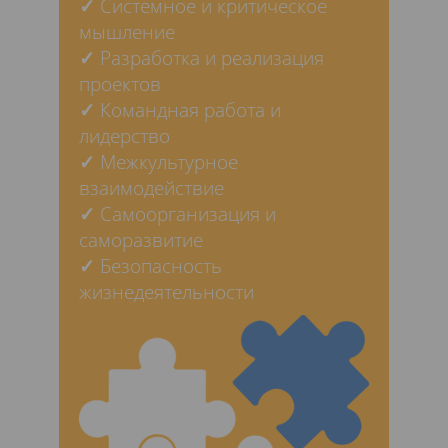
✓
Системное и критическое
мышление
✓
Разработка и реализация
проектов
✓
Командная работа и
лидерство
✓
Межкультурное
взаимодействие
✓
Самоорганизация и
саморазвитие
✓
Безопасность
жизнедеятельности