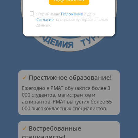
Я принимаю
Положение
и даю
Согласие
на обработку персональных
данных.
✓
Престижное образование!
Ежегодно в РМАТ обучаются более 3
000 студентов, магистрантов и
аспирантов. РМАТ выпустил более 55
000 высококлассных специалистов.
✓
Востребованные
специалисты!