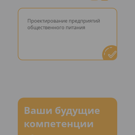
Проектирование предприятий
Мет
общественного питания
се
пи
Ваши будущие
компетенции